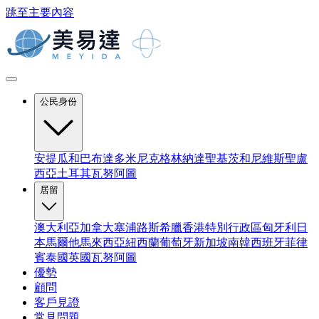
跳至主要內容
公民身份
安提瓜和巴布達
多米尼克
格林納達
聖基茨和尼維斯
聖盧
西亞
土耳其
瓦努阿圖
居留
澳大利亞
加拿大
塞浦路斯
希臘
香港特別行政區
匈牙利
日
本
馬爾他
馬來西亞
紐西蘭
葡萄牙
新加坡
南韓
西班牙
菲律
賓
泰國
英國
瓦努阿圖
優勢
顧問
客戶見證
常見問題