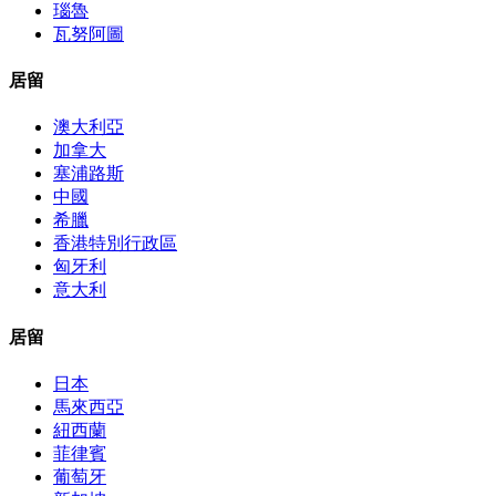
瑙魯
瓦努阿圖
居留
澳大利亞
加拿大
塞浦路斯
中國
希臘
香港特別行政區
匈牙利
意大利
居留
日本
馬來西亞
紐西蘭
菲律賓
葡萄牙