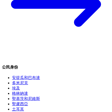
公民身份
安提瓜和巴布達
多米尼克
埃及
格林納達
聖基茨和尼維斯
聖盧西亞
土耳其