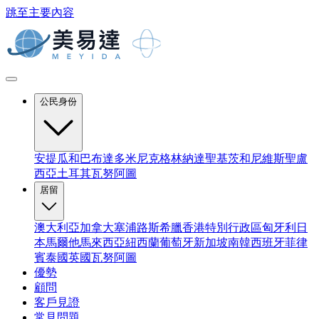
跳至主要內容
公民身份
安提瓜和巴布達
多米尼克
格林納達
聖基茨和尼維斯
聖盧
西亞
土耳其
瓦努阿圖
居留
澳大利亞
加拿大
塞浦路斯
希臘
香港特別行政區
匈牙利
日
本
馬爾他
馬來西亞
紐西蘭
葡萄牙
新加坡
南韓
西班牙
菲律
賓
泰國
英國
瓦努阿圖
優勢
顧問
客戶見證
常見問題