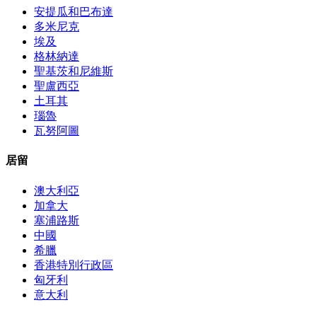
安提瓜和巴布達
多米尼克
埃及
格林納達
聖基茨和尼維斯
聖盧西亞
土耳其
瑙魯
瓦努阿圖
居留
澳大利亞
加拿大
塞浦路斯
中國
希臘
香港特別行政區
匈牙利
意大利