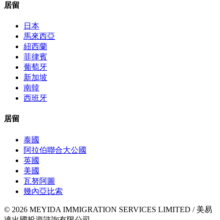
居留
日本
馬來西亞
紐西蘭
菲律賓
葡萄牙
新加坡
南韓
西班牙
居留
泰國
阿拉伯聯合大公國
英國
美國
瓦努阿圖
幾內亞比索
©
2026
MEYIDA IMMIGRATION SERVICES LIMITED / 美易
達出國投資諮詢有限公司